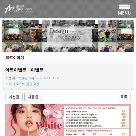
아트이야기
아트이벤트
이벤트
|
작성자
최고관리자
25-03-13 11:08
조회
4,516회
댓글
0건
이전글
다음글
목록
본문