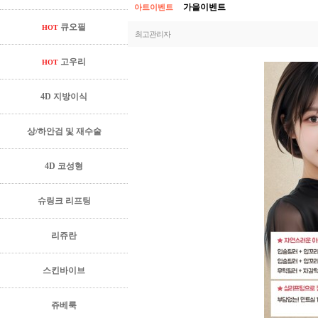
아트이벤트
가을이벤트
큐오필
HOT
최고관리자
고우리
HOT
4D 지방이식
상/하안검 및 재수술
4D 코성형
슈링크 리프팅
리쥬란
스킨바이브
쥬베룩