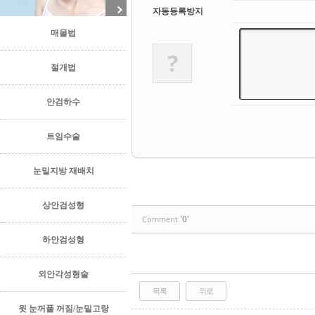
자동등록방지
매몰법
?
절개법
안검하수
트임수술
눈밑지방 재배치
상안검성형
'0'
Comment
하안검성형
외안각성형술
목록
위로
윗 눈꺼풀 꺼짐/눈밑고랑